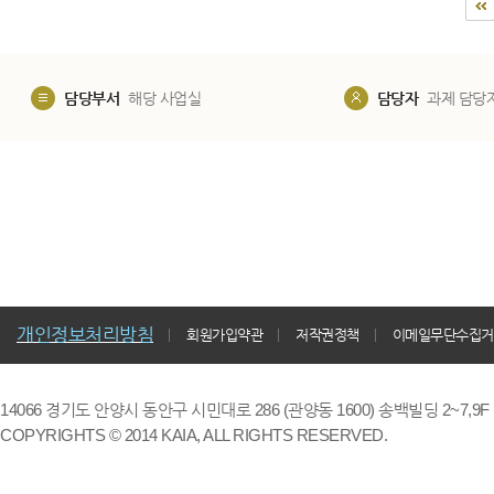
담당부서
해당 사업실
담당자
과제 담당
개인정보처리방침
회원가입약관
저작권정책
이메일무단수집거
14066 경기도 안양시 동안구 시민대로 286 (관양동 1600) 송백빌딩 2~7,9F / TE
COPYRIGHTS © 2014 KAIA, ALL RIGHTS RESERVED.