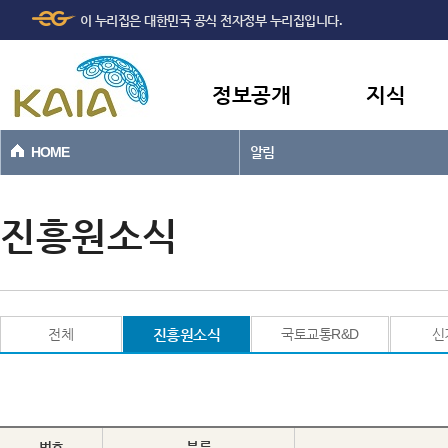
주메뉴
본문바로가기
이 누리집은 대한민국 공식 전자정부 누리집입니다.
바로가기
정보공개
지식
HOME
알림
진흥원소식
전체
진흥원소식
국토교통R&D
신
번호
분류