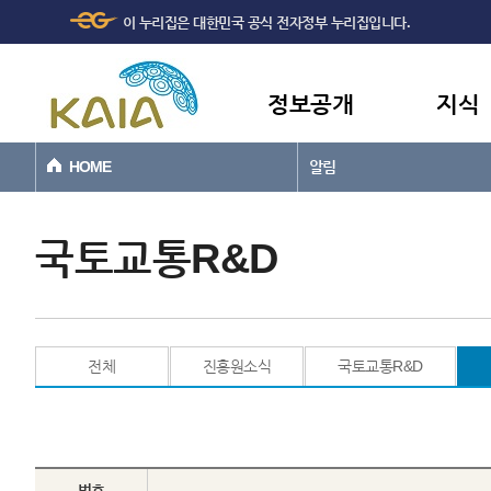
주메뉴
본문바로가기
이 누리집은 대한민국 공식 전자정부 누리집입니다.
바로가기
정보공개
지식
HOME
알림
국토교통R&D
전체
진흥원소식
국토교통R&D
번호