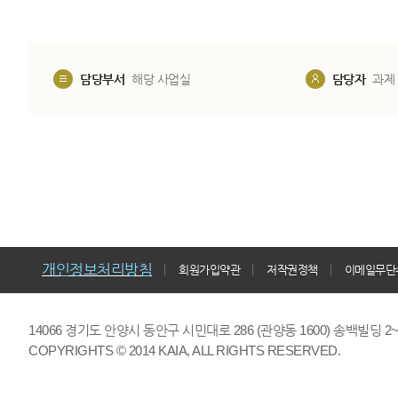
담당부서
해당 사업실
담당자
과제
개인정보처리방침
회원가입약관
저작권정책
이메일무단
14066 경기도 안양시 동안구 시민대로 286 (관양동 1600) 송백빌딩 2~7,9F 
COPYRIGHTS © 2014 KAIA, ALL RIGHTS RESERVED.