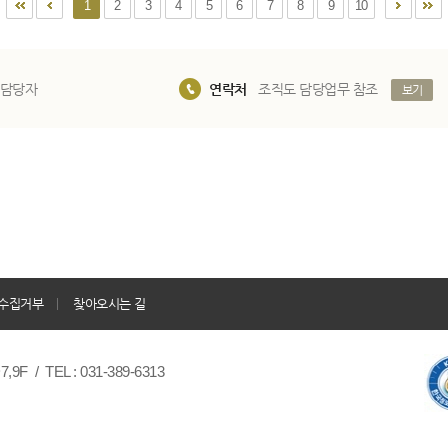
1
2
3
4
5
6
7
8
9
10
 담당자
연락처
조직도 담당업무 참조
보기
수집거부
찾아오시는 길
/ TEL : 031-389-6313