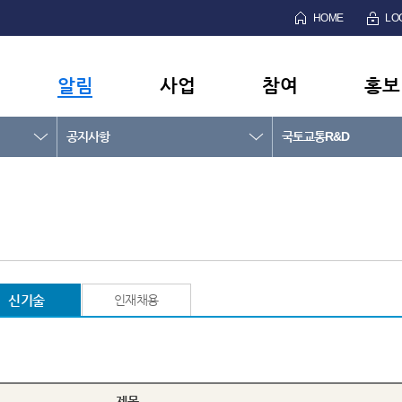
HOME
LO
알림
사업
참여
홍보
공지사항
국토교통R&D
신기술
인재채용
제목