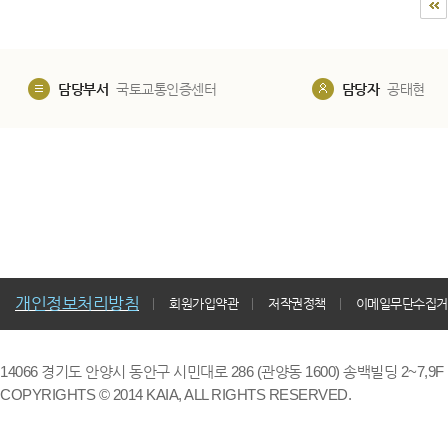
담당부서
국토교통인증센터
담당자
공태현
개인정보처리방침
회원가입약관
저작권정책
이메일무단수집거
14066 경기도 안양시 동안구 시민대로 286 (관양동 1600) 송백빌딩 2~7,9F / TE
COPYRIGHTS © 2014 KAIA, ALL RIGHTS RESERVED.