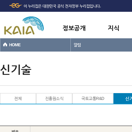
주메뉴
본문바로가기
이 누리집은 대한민국 공식 전자정부 누리집입니다.
바로가기
정보공개
지식
HOME
알림
신기술
전체
진흥원소식
국토교통R&D
신
번호