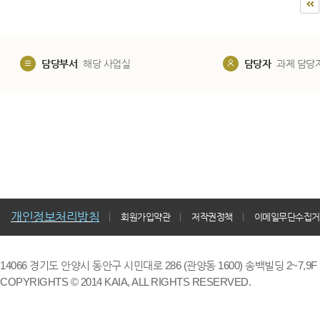
담당부서
해당 사업실
담당자
과제 담당
개인정보처리방침
회원가입약관
저작권정책
이메일무단수집거
14066 경기도 안양시 동안구 시민대로 286 (관양동 1600) 송백빌딩 2~7,9F / TE
COPYRIGHTS © 2014 KAIA, ALL RIGHTS RESERVED.