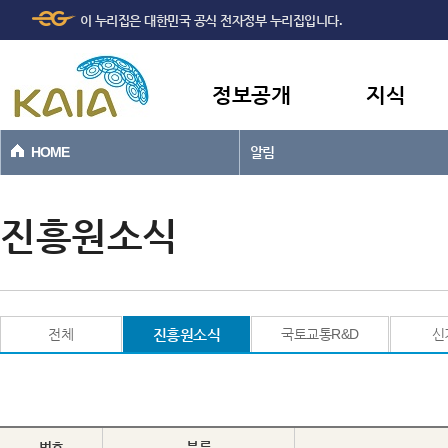
주메뉴
본문바로가기
이 누리집은 대한민국 공식 전자정부 누리집입니다.
바로가기
정보공개
지식
HOME
알림
진흥원소식
전체
진흥원소식
국토교통R&D
신
번호
분류