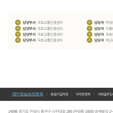
담당부서
국토교통인증센터
담당자
박정
담당부서
국토교통인증센터
담당자
이황
담당부서
국토교통인증센터
담당자
최호
담당부서
국토교통인증센터
담당자
박근
개인정보처리방침
회원가입약관
저작권정책
이메일무단
14066 경기도 안양시 동안구 시민대로 286 (관양동 1600) 송백빌딩 2~7,9F 