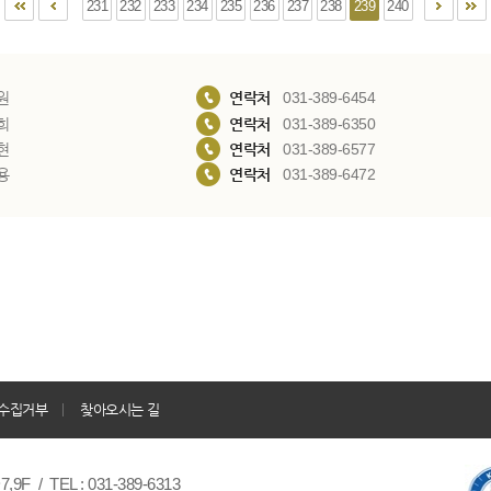
231
232
233
234
235
236
237
238
239
240
원
연락처
031-389-6454
희
연락처
031-389-6350
현
연락처
031-389-6577
용
연락처
031-389-6472
수집거부
찾아오시는 길
/ TEL : 031-389-6313