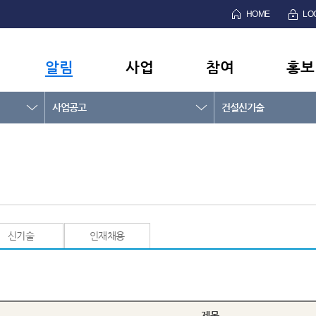
HOME
LO
알림
사업
참여
홍보
사업공고
건설신기술
신기술
인재채용
제목