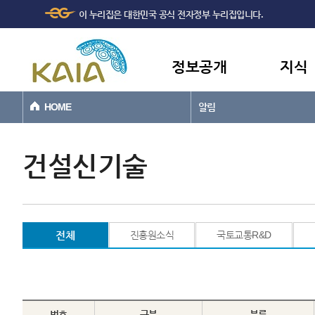
주메뉴
본문바로가기
이 누리집은 대한민국 공식 전자정부 누리집입니다.
바로가기
정보공개
지식
HOME
알림
건설신기술
전체
진흥원소식
국토교통R&D
번호
구분
분류