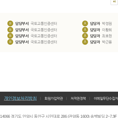
담당부서
국토교통인증센터
담당자
박정원
담당부서
국토교통인증센터
담당자
이황희
담당부서
국토교통인증센터
담당자
최호현
담당부서
국토교통인증센터
담당자
박근용
개인정보처리방침
회원가입약관
저작권정책
이메일무단수집거
14066 경기도 안양시 동안구 시민대로 286 (관양동 1600) 송백빌딩 2~7,9F / TE