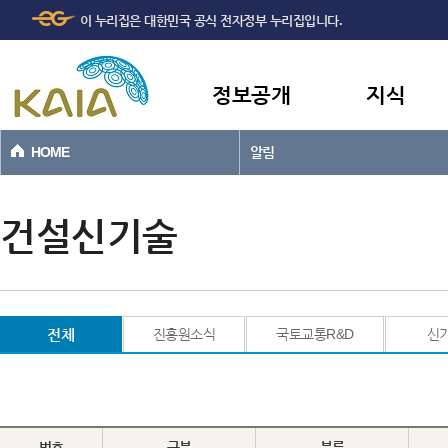
주메뉴
본문바로가기
이 누리집은 대한민국 공식 전자정부 누리집입니다.
바로가기
정보공개
지식
HOME
알림
건설신기술
전체
진흥원소식
국토교통R&D
신
번호
구분
분류