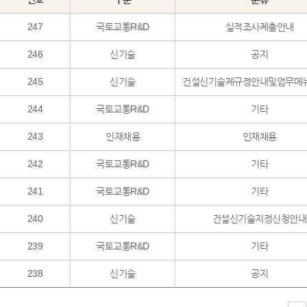
247
국토교통R&D
실적조사제출안내
246
신기술
공지
245
신기술
건설신기술제규정안내및업무메
244
국토교통R&D
기타
243
인재채용
인재채용
242
국토교통R&D
기타
241
국토교통R&D
기타
240
신기술
건설신기술지정신청안내
239
국토교통R&D
기타
238
신기술
공지