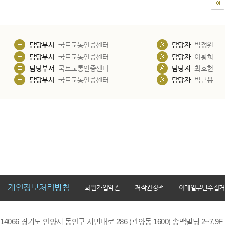
담당부서
국토교통인증센터
담당자
박정원
담당부서
국토교통인증센터
담당자
이황희
담당부서
국토교통인증센터
담당자
최호현
담당부서
국토교통인증센터
담당자
박근용
개인정보처리방침
회원가입약관
저작권정책
이메일무단수집거
14066 경기도 안양시 동안구 시민대로 286 (관양동 1600) 송백빌딩 2~7,9F / TE