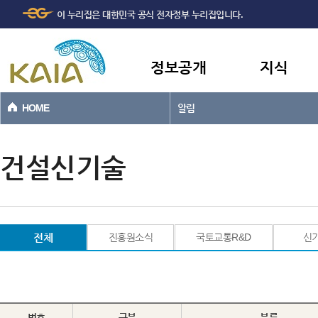
주메뉴
본문바로가기
이 누리집은 대한민국 공식 전자정부 누리집입니다.
바로가기
정보공개
지식
HOME
알림
건설신기술
전체
진흥원소식
국토교통R&D
신
번호
구분
분류