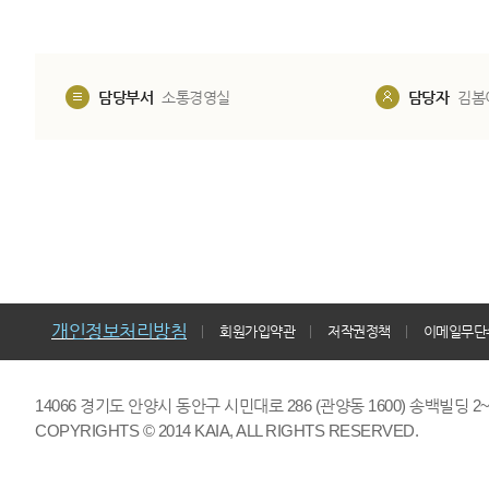
담당부서
소통경영실
담당자
김봄
개인정보처리방침
회원가입약관
저작권정책
이메일무단
14066 경기도 안양시 동안구 시민대로 286 (관양동 1600) 송백빌딩 2~7,9F 
COPYRIGHTS © 2014 KAIA, ALL RIGHTS RESERVED.