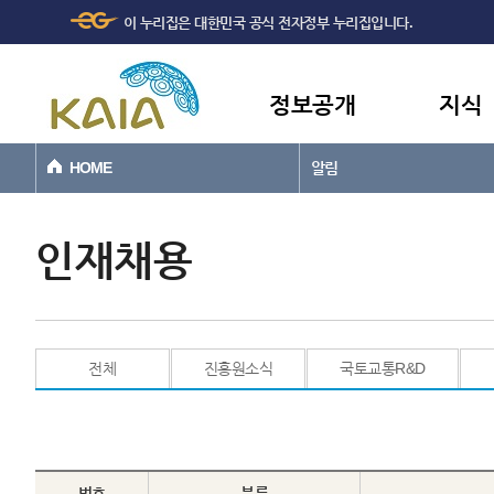
주메뉴
본문바로가기
이 누리집은 대한민국 공식 전자정부 누리집입니다.
바로가기
정보공개
지식
HOME
알림
인재채용
전체
진흥원소식
국토교통R&D
번호
분류