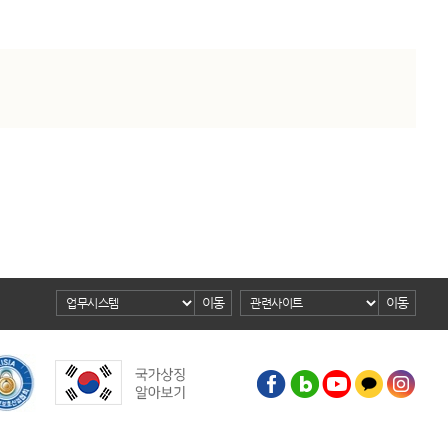
이동
이동