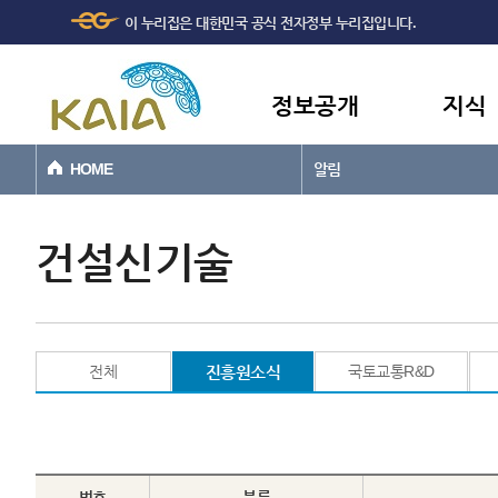
주메뉴
본문바로가기
이 누리집은 대한민국 공식 전자정부 누리집입니다.
바로가기
정보공개
지식
HOME
알림
건설신기술
전체
진흥원소식
국토교통R&D
번호
분류