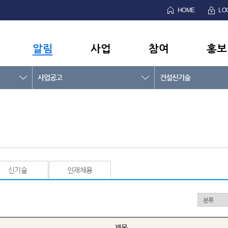
HOME
LO
알림
사업
참여
홍보
사업공고
건설신기술
신기술
인재채용
제목