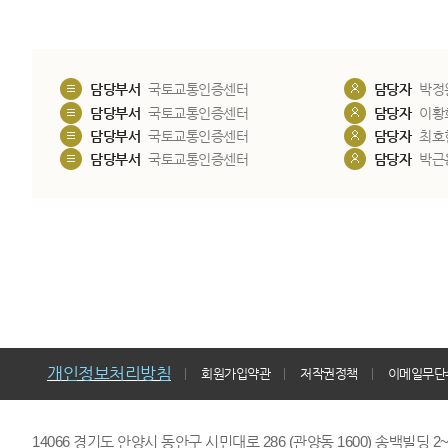
담당부서
국토교통인증센터
담당자
박정
담당부서
국토교통인증센터
담당자
이황
담당부서
국토교통인증센터
담당자
최호
담당부서
국토교통인증센터
담당자
박근
개인정보처리방침
회원가입약관
저작권정책
이메일무단
14066 경기도 안양시 동안구 시민대로 286 (관양동 1600) 송백빌딩 2~7,9F 