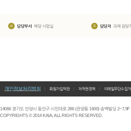
담당부서
해당 사업실
담당자
과제 담당
개인정보처리방침
회원가입약관
저작권정책
이메일무단수집거
14066 경기도 안양시 동안구 시민대로 286 (관양동 1600) 송백빌딩 2~7,9F / TE
COPYRIGHTS © 2014 KAIA, ALL RIGHTS RESERVED.