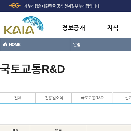
주메뉴
본문바로가기
이 누리집은 대한민국 공식 전자정부 누리집입니다.
바로가기
정보공개
지식
HOME
알림
국토교통R&D
전체
진흥원소식
국토교통R&D
신
번호
분류