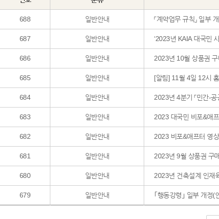
688
일반안내
「계약업무 규
687
일반안내
‘2023년 KAIA 대국민
686
일반안내
2023년 10월 상품권 
685
일반안내
[알림] 11월 4일 12시
684
일반안내
2023년 4분기 「민간-
683
일반안내
2023 대국민 비포&애
682
일반안내
2023 비포&애프터 영
681
일반안내
2023년 9월 상품권 구
680
일반안내
2023년 건축설계 인재육성사
679
일반안내
｢행동강령｣ 일부 개정(안