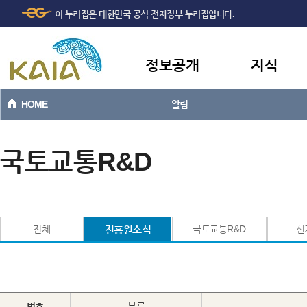
주메뉴
본문바로가기
이 누리집은 대한민국 공식 전자정부 누리집입니다.
바로가기
정보공개
지식
HOME
알림
국토교통R&D
전체
진흥원소식
국토교통R&D
신
번호
분류