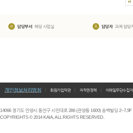
담당부서
해당 사업실
담당자
과제 담당
개인정보처리방침
회원가입약관
저작권정책
이메일무단수집거
14066 경기도 안양시 동안구 시민대로 286 (관양동 1600) 송백빌딩 2~7,9F / TE
COPYRIGHTS © 2014 KAIA, ALL RIGHTS RESERVED.