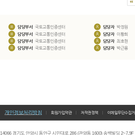
담당부서
국토교통인증센터
담당자
박정원
담당부서
국토교통인증센터
담당자
이황희
담당부서
국토교통인증센터
담당자
최호현
담당부서
국토교통인증센터
담당자
박근용
개인정보처리방침
회원가입약관
저작권정책
이메일무단수집거
14066 경기도 안양시 동안구 시민대로 286 (관양동 1600) 송백빌딩 2~7,9F / TE