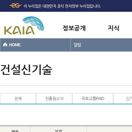
주메뉴
본문바로가기
이 누리집은 대한민국 공식 전자정부 누리집입니다.
바로가기
정보공개
지식
HOME
알림
건설신기술
전체
진흥원소식
국토교통R&D
신
번호
분류