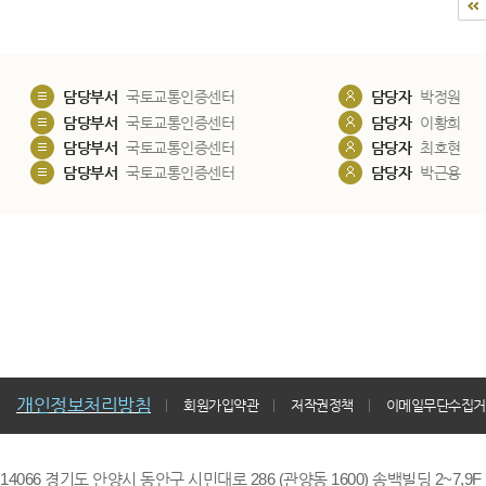
담당부서
국토교통인증센터
담당자
박정원
담당부서
국토교통인증센터
담당자
이황희
담당부서
국토교통인증센터
담당자
최호현
담당부서
국토교통인증센터
담당자
박근용
개인정보처리방침
회원가입약관
저작권정책
이메일무단수집거
14066 경기도 안양시 동안구 시민대로 286 (관양동 1600) 송백빌딩 2~7,9F / TE