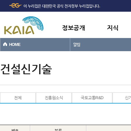
주메뉴
본문바로가기
이 누리집은 대한민국 공식 전자정부 누리집입니다.
바로가기
정보공개
지식
HOME
알림
건설신기술
전체
진흥원소식
국토교통R&D
신
번호
분류