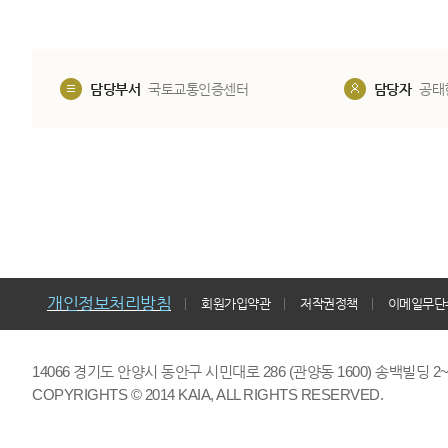
담당부서
국토교통인증센터
담당자
공태
개인정보처리방침
회원가입약관
저작권정책
이메일무단
14066 경기도 안양시 동안구 시민대로 286 (관양동 1600) 송백빌딩 2~7,9F 
COPYRIGHTS © 2014 KAIA, ALL RIGHTS RESERVED.