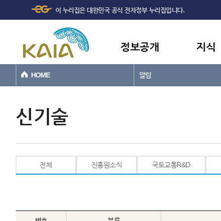
주메뉴
본문바로가기
이 누리집은 대한민국 공식 전자정부 누리집입니다.
바로가기
정보공개
지식
HOME
알림
신기술
전체
진흥원소식
국토교통R&D
번호
분류