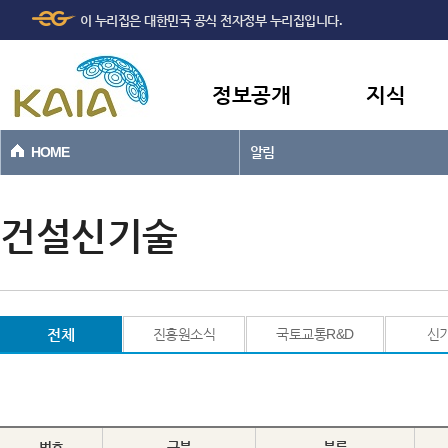
주메뉴
본문바로가기
이 누리집은 대한민국 공식 전자정부 누리집입니다.
바로가기
정보공개
지식
HOME
알림
건설신기술
전체
진흥원소식
국토교통R&D
신
번호
구분
분류