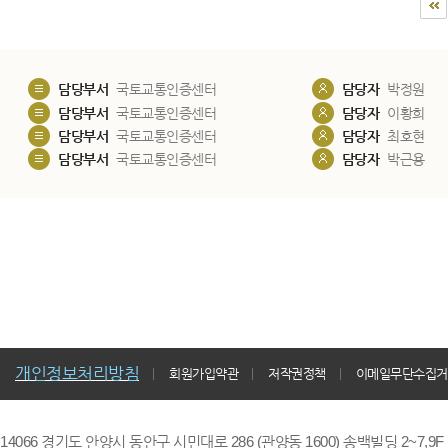
담당부서
국토교통인증센터
담당자
박정원
담당부서
국토교통인증센터
담당자
이황희
담당부서
국토교통인증센터
담당자
최호현
담당부서
국토교통인증센터
담당자
박근용
개인정보처리방침
회원가입약관
저작권정책
이메일무단수집거
14066 경기도 안양시 동안구 시민대로 286 (관양동 1600) 송백빌딩 2~7,9F / TE