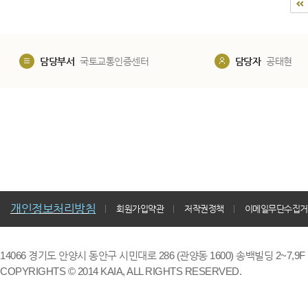
담당부서
국토교통인증센터
담당자
공태현
개인정보처리방침
회원가입약관
저작권정책
이메일무단수집거
14066 경기도 안양시 동안구 시민대로 286 (관양동 1600) 송백빌딩 2~7,9F / TE
COPYRIGHTS © 2014 KAIA, ALL RIGHTS RESERVED.