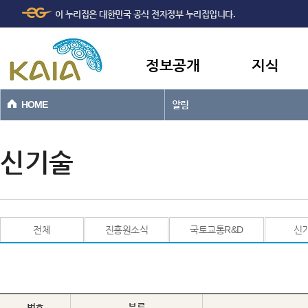
주메뉴
본문바로가기
이 누리집은 대한민국 공식 전자정부 누리집입니다.
바로가기
정보공개
지식
HOME
알림
신기술
전체
진흥원소식
국토교통R&D
신
번호
분류