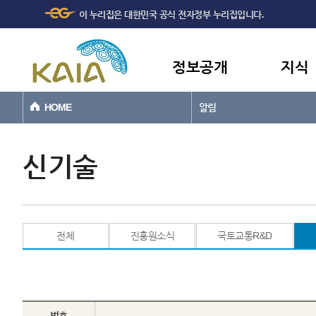
주메뉴
본문바로가기
이 누리집은 대한민국 공식 전자정부 누리집입니다.
바로가기
정보공개
지식
HOME
알림
신기술
전체
진흥원소식
국토교통R&D
번호