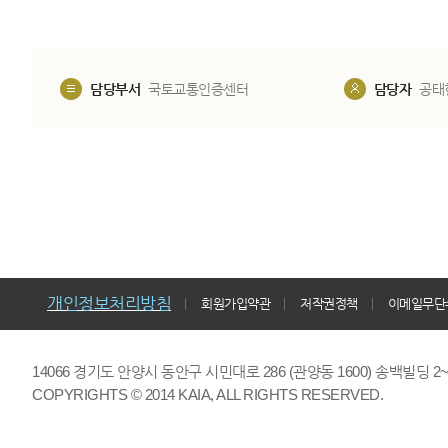
담당부서
국토교통인증센터
담당자
공태
개인정보처리방침
회원가입약관
저작권정책
이메일무단
14066 경기도 안양시 동안구 시민대로 286 (관양동 1600) 송백빌딩 2~7,9F 
COPYRIGHTS © 2014 KAIA, ALL RIGHTS RESERVED.