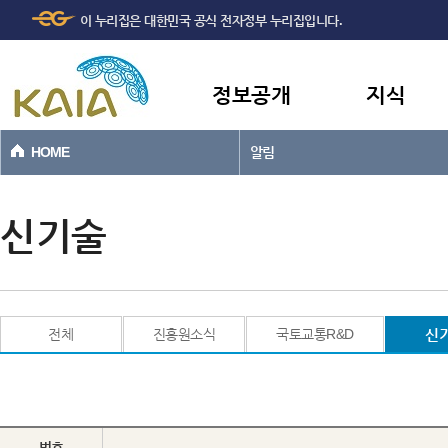
주메뉴
본문바로가기
이 누리집은 대한민국 공식 전자정부 누리집입니다.
바로가기
정보공개
지식
HOME
알림
신기술
전체
진흥원소식
국토교통R&D
신
번호