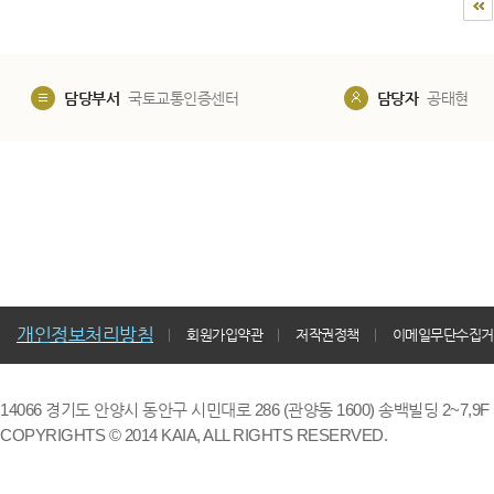
담당부서
국토교통인증센터
담당자
공태현
개인정보처리방침
회원가입약관
저작권정책
이메일무단수집거
14066 경기도 안양시 동안구 시민대로 286 (관양동 1600) 송백빌딩 2~7,9F / TE
COPYRIGHTS © 2014 KAIA, ALL RIGHTS RESERVED.