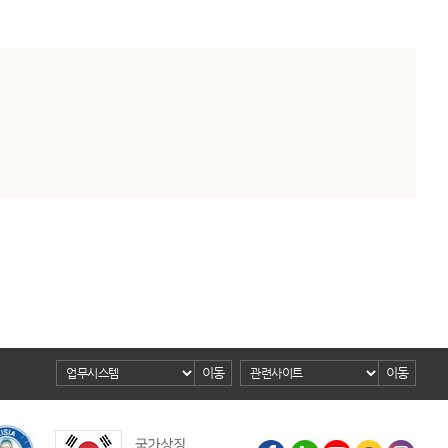
이동
이동