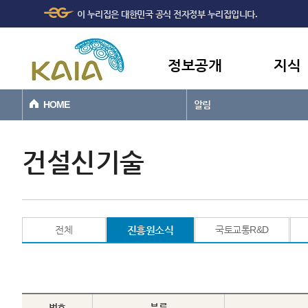
주메뉴
본문바로가기
이 누리집은 대한민국 공식 전자정부 누리집입니다.
바로가기
정보공개
지식
HOME
알림
건설신기술
전체
진흥원소식
국토교통R&D
번호
분류