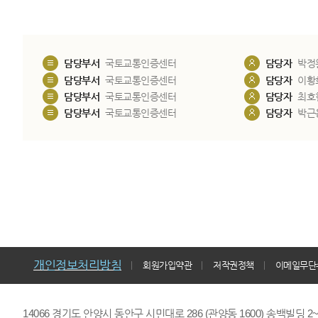
담당부서
국토교통인증센터
담당자
박정
담당부서
국토교통인증센터
담당자
이황
담당부서
국토교통인증센터
담당자
최호
담당부서
국토교통인증센터
담당자
박근
개인정보처리방침
회원가입약관
저작권정책
이메일무단
14066 경기도 안양시 동안구 시민대로 286 (관양동 1600) 송백빌딩 2~7,9F 