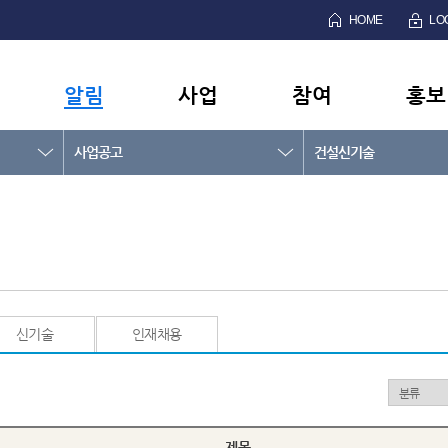
HOME
LO
알림
사업
참여
홍보
사업공고
건설신기술
신기술
인재채용
제목