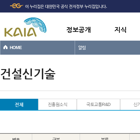
주메뉴
본문바로가기
이 누리집은 대한민국 공식 전자정부 누리집입니다.
바로가기
정보공개
지식
HOME
알림
건설신기술
전체
진흥원소식
국토교통R&D
신
번호
구분
분류