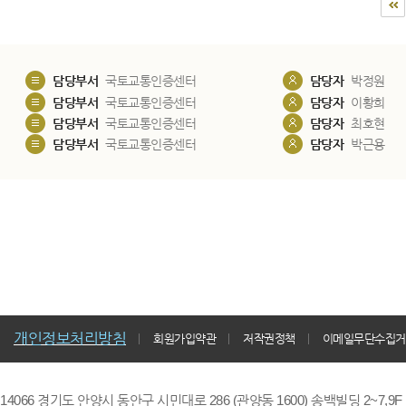
담당부서
국토교통인증센터
담당자
박정원
담당부서
국토교통인증센터
담당자
이황희
담당부서
국토교통인증센터
담당자
최호현
담당부서
국토교통인증센터
담당자
박근용
개인정보처리방침
회원가입약관
저작권정책
이메일무단수집거
14066 경기도 안양시 동안구 시민대로 286 (관양동 1600) 송백빌딩 2~7,9F / TE