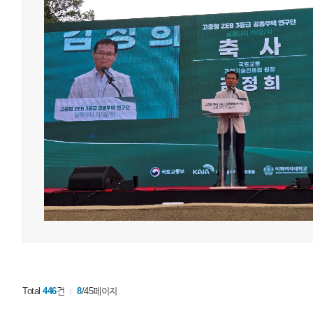
Total
446
건
8
/45페이지