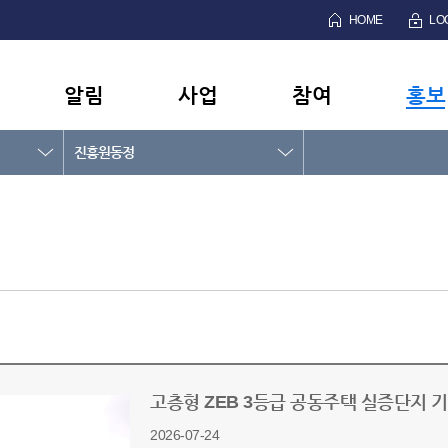
HOME
LO
알림
사업
참여
홍보
진흥원동정
고층형 ZEB 3등급 공동주택 실증단지 
2026-07-24