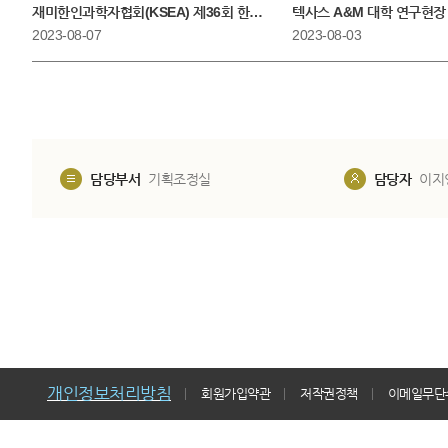
재미한인과학자협회(KSEA) 제36회 한미학술대회(UKC) 참석
텍사스 A&M 대학 연구현장
2023-08-07
2023-08-03
담당부서
기획조정실
담당자
이지
개인정보처리방침
회원가입약관
저작권정책
이메일무단