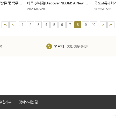
 방문 및 업무협의 회의
네옴 전시회(Discover NEOM: A New Future by Design)
국토교통과학기
2023-07-28
2023-07-25
1
2
3
4
5
6
7
8
9
10
영
연락처
031-389-6434
수집거부
찾아오시는 길