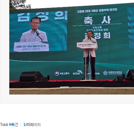
Total
446
건
1
/45페이지