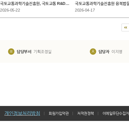
국토교통과학기술진흥원, 국토교통 R&D 내일의 리더, ‘온보딩프로그램’으로 힘
국토교통과학기술진흥원 융복합물류
2026-05-22
2026-04-17
담당부서
기획조정실
담당자
이지영
개인정보처리방침
회원가입약관
저작권정책
이메일무단수집거