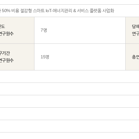
50% 비용 절감형 스마트 IoT-에너지관리 & 서비스 플랫폼 사업화
년도
당
7명
연구원수
연
구기간
15명
총
연구원수