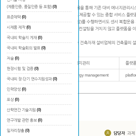
(제품인증, 품질인증 등 포함)
(0)
IoT센서 복합운용 및 저비용 기술 적용을 통해 기존 대비 에너지관리시
관련 기술/서비스 업체 연계 서비스도 제공할 수 있는 종합 서비스 플랫
표준채택
(0)
□ 효율적인 에너지 관리(10~30% 절감)를 수행하면서도 센서 복합운용 
시제품 제작
(0)
□ 소형 건물, 공동주택 경우 고비용의 컨설팅을 거치지 않고 플랫폼을 
그린리모델링 지출을 감소.
국내외 학술지 게재
(0)
□ BIM 라이브러리 생성서비스를 통해 건축자재 설비업체의 건축물의 설
국내외 학술회의 발표
(0)
저술
(0)
한글
에너지관리
플랫
현장시험 및 검증
(0)
색인어
영문
Energy management
platf
국내외 장·단기 연수지원성과
(0)
관련첨부파일
인력양성
(0)
포상
(0)
산학연간 기술지원
(0)
연구개발 관련 홍보
(0)
일자리창출
(0)
담당부서
해당 사업실
담당자
과제