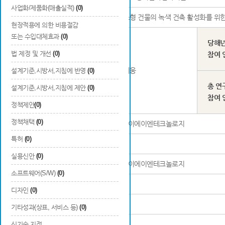
사업화/제품화(매출실적)
(0)
연구과제명
중소형 건물의 녹색 건축 활성화를 위한 
현장적용에 의한 비용절감
또는 수입대체효과
(0)
당해
법 제정 및 개선
(0)
참여 
연구책임자
신지웅
설계기준,시방서,지침에 반영
(0)
총 연
설계기준,시방서,지침에 제안
(0)
참여 
정책제안
(0)
정책채택
(0)
연구기관명 및 소속부서
(주)이에이엔테크놀로지
특허
(0)
참여기업명
-
실용신안
(0)
참여연구기관명
(주)이에이엔테크놀로지
소프트웨어(S/W)
(0)
등록 발간번호
-
디자인
(0)
ISBN
-
기타성과(상표, 서비스 등)
(0)
신기술 지정