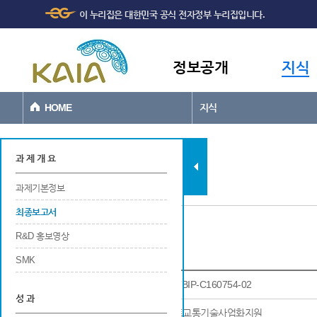
주메뉴
본문바로가기
이 누리집은 대한민국 공식 전자정부 누리집입니다.
바로가기
정보공개
지식
HOME
지식
과제현황
과 제 개 요
과제기본정보
최종보고서
R&D 홍보영상
최종보고서
SMK
과제고유번호
22TBIP-C160754-02
성 과
연구사업명
국토교통기술사업화지원