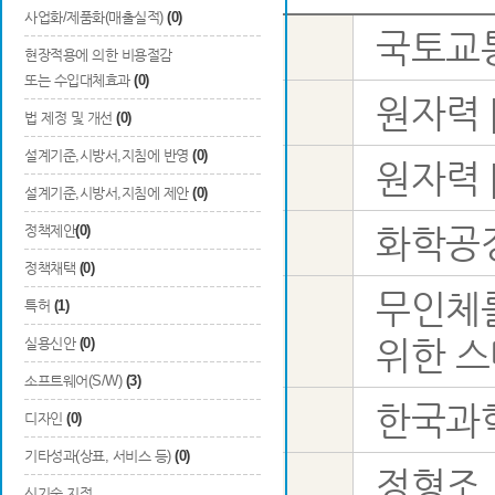
사업화/제품화(매출실적)
(0)
국토교
사업명
현장적용에 의한 비용절감
또는 수입대체효과
(0)
원자력 |
1순위
법 제정 및 개선
(0)
설계기준,시방서,지침에 반영
(0)
원자력 |
국가과학표준분류
2순위
설계기준,시방서,지침에 제안
(0)
정책제안
(0)
화학공정 
3순위
정책채택
(0)
무인체를
특허
(1)
과제명
위한 
실용신안
(0)
소프트웨어(S/W)
(3)
한국과
주관연구기관
디자인
(0)
기타성과(상표, 서비스 등)
(0)
정형조
성명
신기술 지정