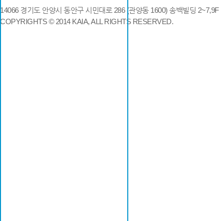
14066 경기도 안양시 동안구 시민대로 286 (관양동 1600) 송백빌딩 2~7,9F / TE
COPYRIGHTS © 2014 KAIA, ALL RIGHTS RESERVED.