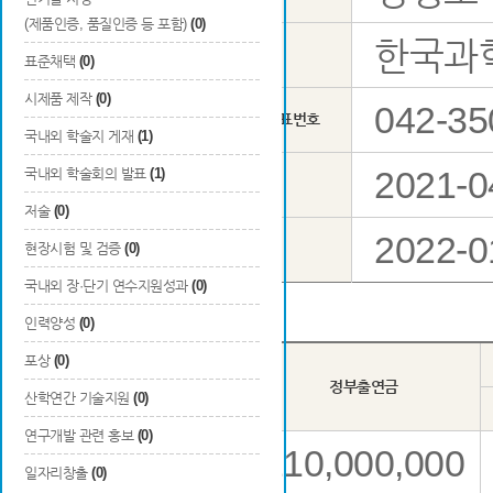
(제품인증, 품질인증 등 포함)
(0)
한국과
총괄연구 책임자
소속
표준채택
(0)
시제품 제작
(0)
042-35
기관 대표번호
국내외 학술지 게재
(1)
2021-0
국내외 학술회의 발표
(1)
총 연구기간
저술
(0)
2022-0
당해연도 연구기간
현장시험 및 검증
(0)
국내외 장·단기 연수지원성과
(0)
인력양성
(0)
포상
(0)
년도
정부출연금
산학연간 기술지원
(0)
연구개발 관련 홍보
(0)
210,000,000
2차년도
일자리창출
(0)