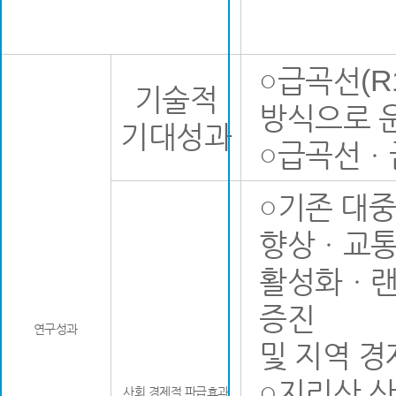
○급곡선(R
기술적
방식으로 
기대성과
○급곡선ㆍ
○기존 대
향상ㆍ교통
활성화ㆍ랜
증진
연구성과
및 지역 경
○지리산 산
사회 경제적 파급효과