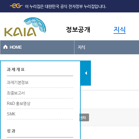
주메뉴
본문바로가기
이 누리집은 대한민국 공식 전자정부 누리집입니다.
바로가기
정보공개
지식
HOME
지식
지식
과 제 개 요
과제기본정보
최종보고서
과제기본정보
R&D 홍보영상
SMK
산악용 친환경 운송시스템 기술 실용화
3년차
성 과
사업개요