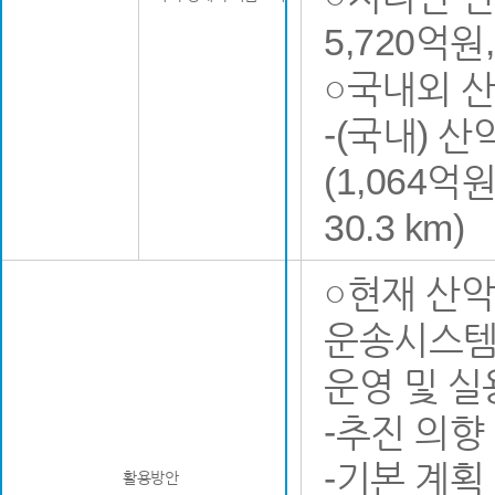
5,720억원
○국내외 
-(국내) 
(1,064억
30.3 km)
○현재 산
운송시스템
운영 및 실
-추진 의향 
-기본 계획
활용방안