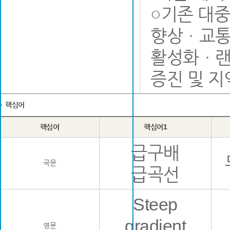
○기존 대
향상ㆍ교통
활성화ㆍ랜
증진 및 지
핵심어
핵심어
핵심어1
급구배
국문
급곡선
Steep
gradient
영문