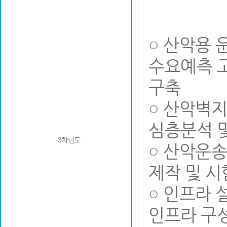
○ 산악용
수요예측 
구축
○ 산악벽
심층분석 및
3차년도
○ 산악운
제작 및 시
○ 인프라 
인프라 구성