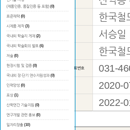
(제품인증, 품질인증 등 포함)
(0)
한국철
표준채택
(0)
주관연구기관
시제품 제작
(3)
서승일
성명
국내외 학술지 게재
(2)
국내외 학술회의 발표
(6)
한국철
총괄연구 책임자
소속
저술
(0)
031-46
현장시험 및 검증
(0)
기관 대표번호
국내외 장·단기 연수지원성과
(0)
2020-0
총 연구기간
인력양성
(0)
포상
(1)
2022-0
당해연도 연구기간
산학연간 기술지원
(0)
연구개발 관련 홍보
(0)
일자리창출
(10)