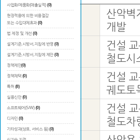
사업화/제품화(매출실적)
(0)
산악벽
현장적용에 의한 비용절감
사업명
또는 수입대체효과
(0)
개발
법 제정 및 개선
(0)
건설 교
설계기준,시방서,지침에 반영
(0)
1순위
설계기준,시방서,지침에 제안
(0)
철도시
정책제안
(0)
건설 교
정책채택
(0)
국가과학표준분류
2순위
궤도토
특허
(8)
실용신안
(0)
건설 교
소프트웨어(S/W)
(0)
3순위
철도차
디자인
(0)
기타성과(상표, 서비스 등)
(0)
산악용 
과제명
신기술 지정