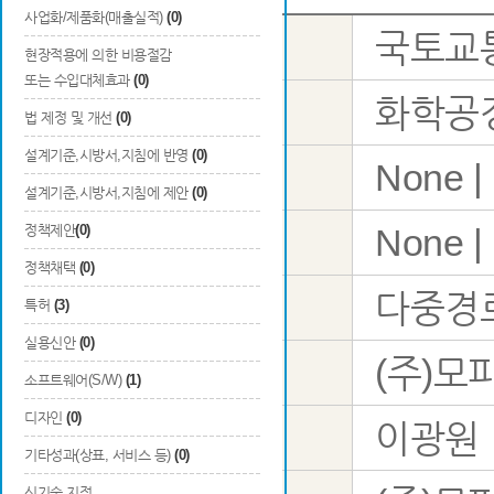
사업화/제품화(매출실적)
(0)
국토교
사업명
현장적용에 의한 비용절감
또는 수입대체효과
(0)
화학공정
1순위
법 제정 및 개선
(0)
설계기준,시방서,지침에 반영
(0)
None |
국가과학표준분류
2순위
설계기준,시방서,지침에 제안
(0)
정책제안
(0)
None |
3순위
정책채택
(0)
다중경로
특허
(3)
과제명
실용신안
(0)
(주)모
주관연구기관
소프트웨어(S/W)
(1)
디자인
(0)
이광원
성명
기타성과(상표, 서비스 등)
(0)
신기술 지정