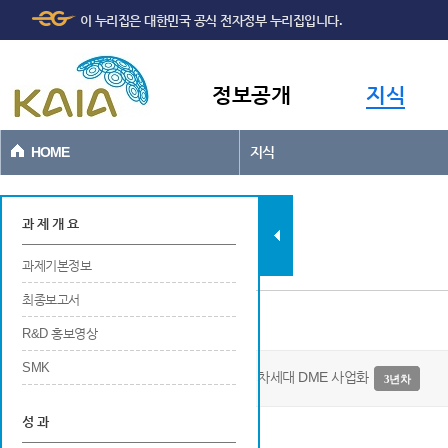
주메뉴
본문바로가기
이 누리집은 대한민국 공식 전자정부 누리집입니다.
바로가기
정보공개
지식
HOME
지식
지식
과 제 개 요
과제기본정보
최종보고서
과제기본정보
R&D 홍보영상
SMK
다중경로 오차 30% 저감 SFOL 펄스 기반 차세대 DME 사업화
3년차
성 과
사업개요