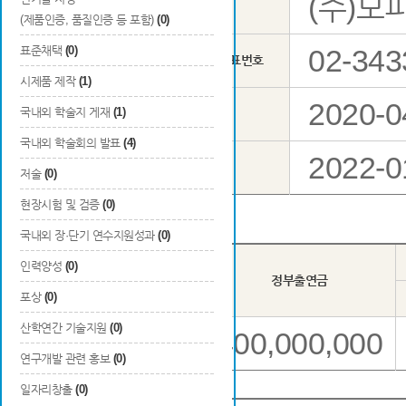
(주)모
총괄연구 책임자
소속
(제품인증, 품질인증 등 포함)
(0)
표준채택
(0)
02-343
기관 대표번호
시제품 제작
(1)
2020-0
국내외 학술지 게재
(1)
총 연구기간
국내외 학술회의 발표
(4)
2022-0
당해연도 연구기간
저술
(0)
현장시험 및 검증
(0)
국내외 장·단기 연수지원성과
(0)
인력양성
(0)
년도
정부출연금
포상
(0)
산학연간 기술지원
(0)
400,000,000
3차년도
연구개발 관련 홍보
(0)
일자리창출
(0)