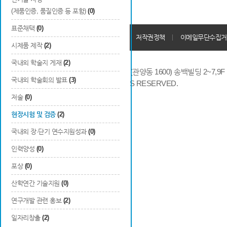
(제품인증, 품질인증 등 포함)
(0)
표준채택
(0)
개인정보처리방침
회원가입약관
저작권정책
이메일무단수집거
시제품 제작
(2)
국내외 학술지 게재
(2)
14066 경기도 안양시 동안구 시민대로 286 (관양동 1600) 송백빌딩 2~7,9F / TE
국내외 학술회의 발표
(3)
COPYRIGHTS © 2014 KAIA, ALL RIGHTS RESERVED.
저술
(0)
현장시험 및 검증
(2)
국내외 장·단기 연수지원성과
(0)
인력양성
(0)
포상
(0)
산학연간 기술지원
(0)
연구개발 관련 홍보
(2)
일자리창출
(2)