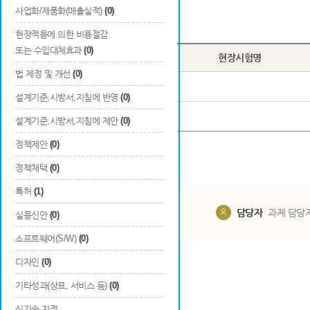
사업화/제품화(매출실적)
(0)
Total
2
건
현장적용에 의한 비용절감
또는 수입대체효과
(0)
번호
현장시험명
법 제정 및 개선
(0)
1
도심침수 침수분석 현장적용
설계기준,시방서,지침에 반영
(0)
2
제내지침수 침수분석 현장적용
설계기준,시방서,지침에 제안
(0)
정책제안
(0)
정책채택
(0)
특허
(1)
담당부서
해당 사업실
담당자
과제 담당
실용신안
(0)
소프트웨어(S/W)
(0)
디자인
(0)
기타성과(상표, 서비스 등)
(0)
신기술 지정