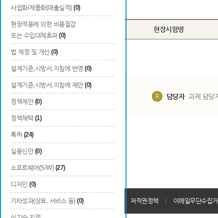
Total
0
건
사업화/제품화(매출실적)
(0)
현장적용에 의한 비용절감
번호
현장시험명
또는 수입대체효과
(0)
법 제정 및 개선
(0)
설계기준,시방서,지침에 반영
(0)
설계기준,시방서,지침에 제안
(0)
담당부서
해당 사업실
담당자
과제 담당
정책제안
(0)
정책채택
(1)
특허
(24)
실용신안
(0)
소프트웨어(S/W)
(27)
디자인
(0)
개인정보처리방침
기타성과(상표, 서비스 등)
(0)
회원가입약관
저작권정책
이메일무단수집거
신기술 지정