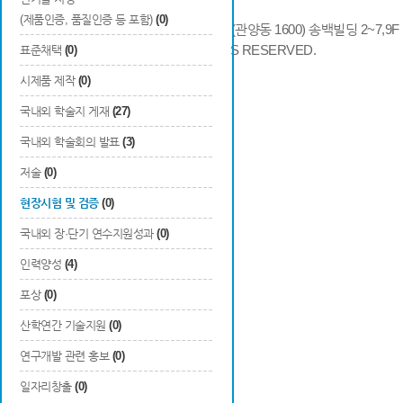
(제품인증, 품질인증 등 포함)
(0)
14066 경기도 안양시 동안구 시민대로 286 (관양동 1600) 송백빌딩 2~7,9F / TE
COPYRIGHTS © 2014 KAIA, ALL RIGHTS RESERVED.
표준채택
(0)
시제품 제작
(0)
국내외 학술지 게재
(27)
국내외 학술회의 발표
(3)
저술
(0)
현장시험 및 검증
(0)
국내외 장·단기 연수지원성과
(0)
인력양성
(4)
포상
(0)
산학연간 기술지원
(0)
연구개발 관련 홍보
(0)
일자리창출
(0)