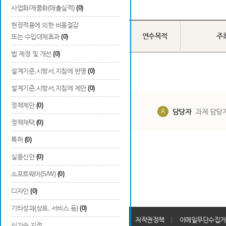
Total
0
건
사업화/제품화(매출실적)
(0)
현장적용에 의한 비용절감
국내/국외
번호
장/단기 구분
연수목적
주
또는 수입대체효과
(0)
구분
법 제정 및 개선
(0)
설계기준,시방서,지침에 반영
(0)
설계기준,시방서,지침에 제안
(0)
정책제안
(0)
담당부서
해당 사업실
담당자
과제 담당
정책채택
(0)
특허
(0)
실용신안
(0)
소프트웨어(S/W)
(0)
디자인
(0)
기타성과(상표, 서비스 등)
(0)
개인정보처리방침
회원가입약관
저작권정책
이메일무단수집거
신기술 지정