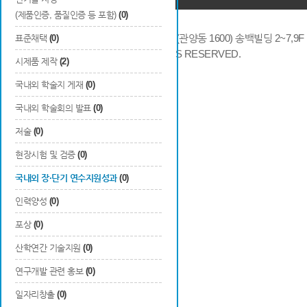
(제품인증, 품질인증 등 포함)
(0)
14066 경기도 안양시 동안구 시민대로 286 (관양동 1600) 송백빌딩 2~7,9F / TE
표준채택
(0)
COPYRIGHTS © 2014 KAIA, ALL RIGHTS RESERVED.
시제품 제작
(2)
국내외 학술지 게재
(0)
국내외 학술회의 발표
(0)
저술
(0)
현장시험 및 검증
(0)
국내외 장·단기 연수지원성과
(0)
인력양성
(0)
포상
(0)
산학연간 기술지원
(0)
연구개발 관련 홍보
(0)
일자리창출
(0)