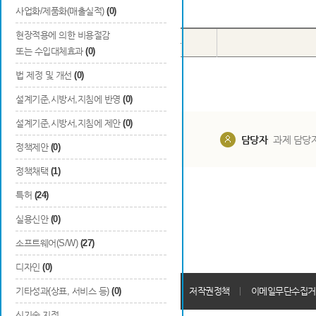
Total
0
건
사업화/제품화(매출실적)
(0)
현장적용에 의한 비용절감
번호
국내/국외
구분
또는 수입대체효과
(0)
법 제정 및 개선
(0)
설계기준,시방서,지침에 반영
(0)
설계기준,시방서,지침에 제안
(0)
담당부서
해당 사업실
담당자
과제 담당
정책제안
(0)
정책채택
(1)
특허
(24)
실용신안
(0)
소프트웨어(S/W)
(27)
디자인
(0)
개인정보처리방침
기타성과(상표, 서비스 등)
(0)
회원가입약관
저작권정책
이메일무단수집거
신기술 지정