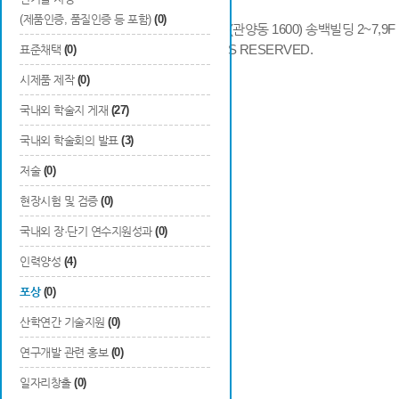
(제품인증, 품질인증 등 포함)
(0)
14066 경기도 안양시 동안구 시민대로 286 (관양동 1600) 송백빌딩 2~7,9F / TE
COPYRIGHTS © 2014 KAIA, ALL RIGHTS RESERVED.
표준채택
(0)
시제품 제작
(0)
국내외 학술지 게재
(27)
국내외 학술회의 발표
(3)
저술
(0)
현장시험 및 검증
(0)
국내외 장·단기 연수지원성과
(0)
인력양성
(4)
포상
(0)
산학연간 기술지원
(0)
연구개발 관련 홍보
(0)
일자리창출
(0)