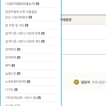
사업화/제품화(매출실적)
(0)
Total
2
건
현장적용에 의한 비용절감
또는 수입대체효과
(0)
번호
시제품명
법 제정 및 개선
(0)
1
다기능 AI 반사경
설계기준,시방서,지침에 반영
(0)
설계기준,시방서,지침에 제안
(0)
2
다기능 AI 반사경
정책제안
(0)
정책채택
(0)
특허
(0)
실용신안
(0)
소프트웨어(S/W)
(0)
담당부서
해당 사업실
담당자
과제 담당
디자인
(0)
기타성과(상표, 서비스 등)
(0)
신기술 지정