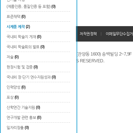
(제품인증, 품질인증 등 포함)
(0)
표준채택
(0)
시제품 제작
(2)
개인정보처리방침
회원가입약관
저작권정책
이메일무단수집거
국내외 학술지 게재
(0)
국내외 학술회의 발표
(0)
14066 경기도 안양시 동안구 시민대로 286 (관양동 1600) 송백빌딩 2~7,9F / TE
저술
(0)
COPYRIGHTS © 2014 KAIA, ALL RIGHTS RESERVED.
현장시험 및 검증
(0)
국내외 장·단기 연수지원성과
(0)
인력양성
(0)
포상
(0)
산학연간 기술지원
(0)
연구개발 관련 홍보
(0)
일자리창출
(0)