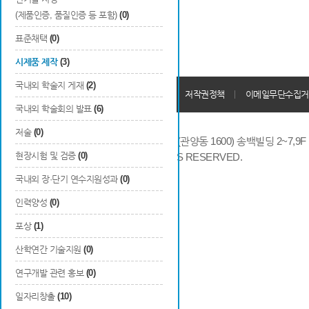
(제품인증, 품질인증 등 포함)
(0)
표준채택
(0)
시제품 제작
(3)
국내외 학술지 게재
(2)
개인정보처리방침
회원가입약관
저작권정책
이메일무단수집거
국내외 학술회의 발표
(6)
저술
(0)
14066 경기도 안양시 동안구 시민대로 286 (관양동 1600) 송백빌딩 2~7,9F / TE
현장시험 및 검증
(0)
COPYRIGHTS © 2014 KAIA, ALL RIGHTS RESERVED.
국내외 장·단기 연수지원성과
(0)
인력양성
(0)
포상
(1)
산학연간 기술지원
(0)
연구개발 관련 홍보
(0)
일자리창출
(10)