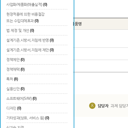
사업화/제품화(매출실적)
(0)
Total
3
건
현장적용에 의한 비용절감
또는 수입대체효과
(0)
번호
시제품명
법 제정 및 개선
(0)
1
투명 디스플레이
설계기준,시방서,지침에 반영
(0)
설계기준,시방서,지침에 제안
(0)
2
6분할 탄성피니언 (Type A)
정책제안
(0)
3
4분할 탄성피니언 (Type B)
정책채택
(0)
특허
(8)
실용신안
(0)
소프트웨어(S/W)
(0)
담당부서
해당 사업실
담당자
과제 담당
디자인
(0)
기타성과(상표, 서비스 등)
(0)
신기술 지정