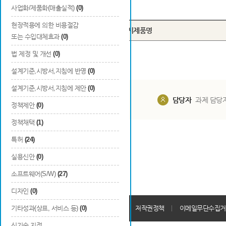
Total
0
건
사업화/제품화(매출실적)
(0)
현장적용에 의한 비용절감
번호
시제품명
또는 수입대체효과
(0)
법 제정 및 개선
(0)
설계기준,시방서,지침에 반영
(0)
설계기준,시방서,지침에 제안
(0)
담당부서
해당 사업실
담당자
과제 담당
정책제안
(0)
정책채택
(1)
특허
(24)
실용신안
(0)
소프트웨어(S/W)
(27)
디자인
(0)
개인정보처리방침
기타성과(상표, 서비스 등)
(0)
회원가입약관
저작권정책
이메일무단수집거
신기술 지정