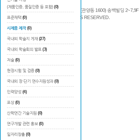
(제품인증, 품질인증 등 포함)
(0)
14066 경기도 안양시 동안구 시민대로 286 (관양동 1600) 송백빌딩 2~7,9F / TE
COPYRIGHTS © 2014 KAIA, ALL RIGHTS RESERVED.
표준채택
(0)
시제품 제작
(0)
국내외 학술지 게재
(27)
국내외 학술회의 발표
(3)
저술
(0)
현장시험 및 검증
(0)
국내외 장·단기 연수지원성과
(0)
인력양성
(4)
포상
(0)
산학연간 기술지원
(0)
연구개발 관련 홍보
(0)
일자리창출
(0)