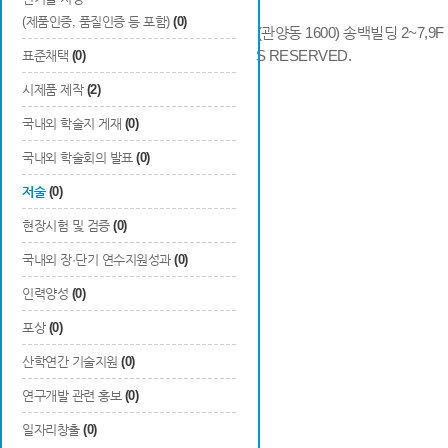
(제품인증, 품질인증 등 포함)
(0)
14066 경기도 안양시 동안구 시민대로 286 (관양동 1600) 송백빌딩 2~7,9F / TE
COPYRIGHTS © 2014 KAIA, ALL RIGHTS RESERVED.
표준채택
(0)
시제품 제작
(2)
국내외 학술지 게재
(0)
국내외 학술회의 발표
(0)
저술
(0)
현장시험 및 검증
(0)
국내외 장·단기 연수지원성과
(0)
인력양성
(0)
포상
(0)
산학연간 기술지원
(0)
연구개발 관련 홍보
(0)
일자리창출
(0)