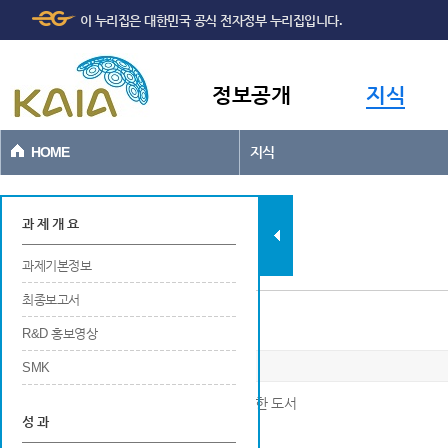
주메뉴
본문바로가기
이 누리집은 대한민국 공식 전자정부 누리집입니다.
바로가기
정보공개
지식
HOME
지식
과제현황
과 제 개 요
과제기본정보
최종보고서
저술
R&D 홍보영상
SMK
※ 연구개발결과로 국내외 출판사를 통해 발행한 도서
성 과