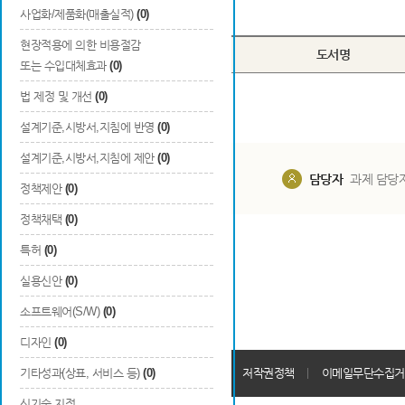
Total
0
건
사업화/제품화(매출실적)
(0)
현장적용에 의한 비용절감
번호
구분
도서명
또는 수입대체효과
(0)
법 제정 및 개선
(0)
설계기준,시방서,지침에 반영
(0)
설계기준,시방서,지침에 제안
(0)
담당부서
해당 사업실
담당자
과제 담당
정책제안
(0)
정책채택
(0)
특허
(0)
실용신안
(0)
소프트웨어(S/W)
(0)
디자인
(0)
개인정보처리방침
기타성과(상표, 서비스 등)
(0)
회원가입약관
저작권정책
이메일무단수집거
신기술 지정