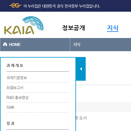
주메뉴
본문바로가기
이 누리집은 대한민국 공식 전자정부 누리집입니다.
바로가기
정보공개
지식
HOME
지식
과제현황
과 제 개 요
과제기본정보
최종보고서
저술
R&D 홍보영상
SMK
※ 연구개발결과로 국내외 출판사를 통해 발행한 도서
성 과