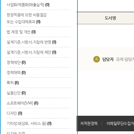
Total
0
건
사업화/제품화(매출실적)
(0)
현장적용에 의한 비용절감
번호
구분
도서명
또는 수입대체효과
(0)
법 제정 및 개선
(0)
설계기준,시방서,지침에 반영
(0)
설계기준,시방서,지침에 제안
(0)
담당부서
해당 사업실
담당자
과제 담당
정책제안
(0)
정책채택
(0)
특허
(8)
실용신안
(0)
소프트웨어(S/W)
(0)
디자인
(0)
개인정보처리방침
기타성과(상표, 서비스 등)
(0)
회원가입약관
저작권정책
이메일무단수집거
신기술 지정