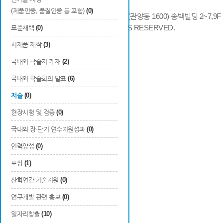
(제품인증, 품질인증 등 포함)
(0)
14066 경기도 안양시 동안구 시민대로 286 (관양동 1600) 송백빌딩 2~7,9F / TE
COPYRIGHTS © 2014 KAIA, ALL RIGHTS RESERVED.
표준채택
(0)
시제품 제작
(3)
국내외 학술지 게재
(2)
국내외 학술회의 발표
(6)
저술
(0)
현장시험 및 검증
(0)
국내외 장·단기 연수지원성과
(0)
인력양성
(0)
포상
(1)
산학연간 기술지원
(0)
연구개발 관련 홍보
(0)
일자리창출
(10)