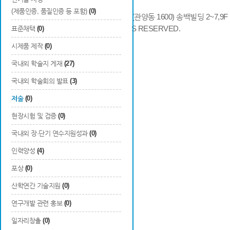
(제품인증, 품질인증 등 포함)
(0)
14066 경기도 안양시 동안구 시민대로 286 (관양동 1600) 송백빌딩 2~7,9F / TE
COPYRIGHTS © 2014 KAIA, ALL RIGHTS RESERVED.
표준채택
(0)
시제품 제작
(0)
국내외 학술지 게재
(27)
국내외 학술회의 발표
(3)
저술
(0)
현장시험 및 검증
(0)
국내외 장·단기 연수지원성과
(0)
인력양성
(4)
포상
(0)
산학연간 기술지원
(0)
연구개발 관련 홍보
(0)
일자리창출
(0)