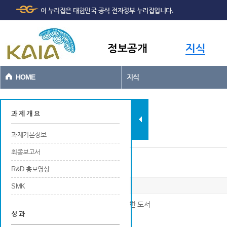
주메뉴
본문바로가기
이 누리집은 대한민국 공식 전자정부 누리집입니다.
바로가기
정보공개
지식
HOME
지식
과제현황
과 제 개 요
과제기본정보
최종보고서
저술
R&D 홍보영상
SMK
※ 연구개발결과로 국내외 출판사를 통해 발행한 도서
성 과