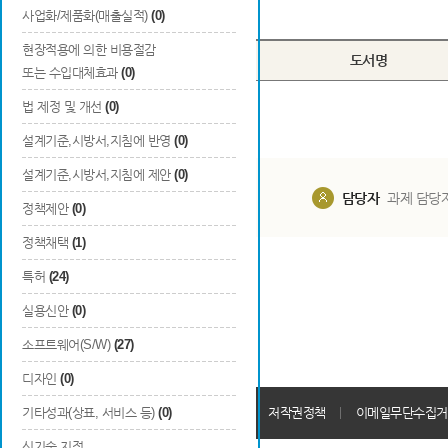
Total
0
건
사업화/제품화(매출실적)
(0)
현장적용에 의한 비용절감
번호
구분
도서명
또는 수입대체효과
(0)
법 제정 및 개선
(0)
설계기준,시방서,지침에 반영
(0)
설계기준,시방서,지침에 제안
(0)
담당부서
해당 사업실
담당자
과제 담당
정책제안
(0)
정책채택
(1)
특허
(24)
실용신안
(0)
소프트웨어(S/W)
(27)
디자인
(0)
개인정보처리방침
기타성과(상표, 서비스 등)
(0)
회원가입약관
저작권정책
이메일무단수집거
신기술 지정