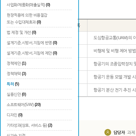
사업화/제품화(매출실적)
(0)
Total
5
건
현장적용에 의한 비용절감
또는 수입대체효과
(0)
번호
출원국
출원/등록
법 제정 및 개선
(0)
1
대한민국
출원
도심항공교통(UAM)의 
설계기준,시방서,지침에 반영
(0)
2
대한민국
출원
비행체 및 비행 제어 방법
설계기준,시방서,지침에 제안
(0)
정책제안
(1)
3
대한민국
출원
항공기의 조종입력장치 및
정책채택
(3)
4
대한민국
출원
항공기 운동 모델 개발 
특허
(5)
5
대한민국
출원
항공기 분산 전기 추진 
실용신안
(0)
소프트웨어(S/W)
(20)
디자인
(0)
기타성과(상표, 서비스 등)
(2)
담당부서
해당 사업실
담당자
과제
신기술 지정