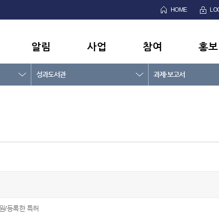
HOME
LO
알림
사업
참여
홍보
성과도서관
과제·보고서
원/등록한 특허