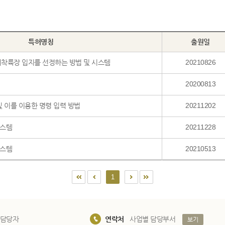
특허명칭
출원일
이착륙장 입지를 선정하는 방법 및 시스템
20210826
20200813
 이를 이용한 명령 입력 방법
20211202
시스템
20211228
시스템
20210513
1
 담당자
연락처
사업별 담당부서
보기