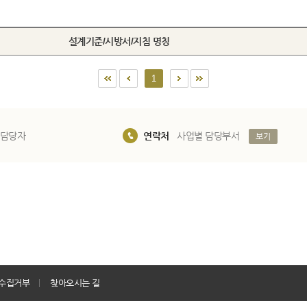
설계기준/시방서/지침 명칭
1
 담당자
연락처
사업별 담당부서
보기
수집거부
찾아오시는 길