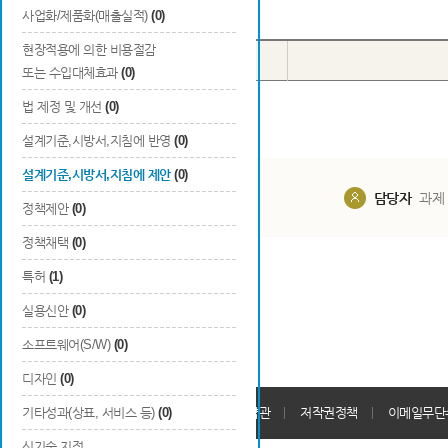
Total
0
건
사업화/제품화(매출실적)
(0)
현장적용에 의한 비용절감
번호
종류
구분
또는 수입대체효과
(0)
법 제정 및 개선
(0)
설계기준,시방서,지침에 반영
(0)
설계기준,시방서,지침에 제안
(0)
담당부서
해당 사업실
담당자
과제
정책제안
(0)
정책채택
(0)
특허
(1)
실용신안
(0)
소프트웨어(S/W)
(0)
디자인
(0)
개인정보처리방침
기타성과(상표, 서비스 등)
(0)
회원가입약관
저작권정책
이메일무단
신기술 지정