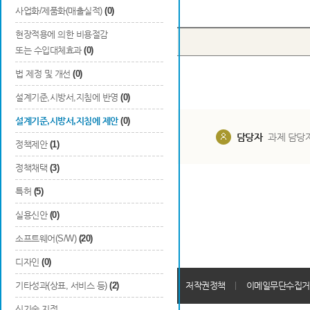
Total
0
건
사업화/제품화(매출실적)
(0)
현장적용에 의한 비용절감
번호
종류
구분
또는 수입대체효과
(0)
법 제정 및 개선
(0)
설계기준,시방서,지침에 반영
(0)
설계기준,시방서,지침에 제안
(0)
담당부서
해당 사업실
담당자
과제 담당
정책제안
(1)
정책채택
(3)
특허
(5)
실용신안
(0)
소프트웨어(S/W)
(20)
디자인
(0)
개인정보처리방침
기타성과(상표, 서비스 등)
(2)
회원가입약관
저작권정책
이메일무단수집거
신기술 지정