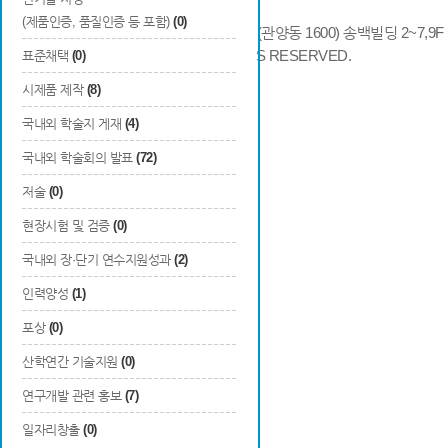
(제품인증, 품질인증 등 포함)
(0)
14066 경기도 안양시 동안구 시민대로 286 (관양동 1600) 송백빌딩 2~7,9F / TE
COPYRIGHTS © 2014 KAIA, ALL RIGHTS RESERVED.
표준채택
(0)
시제품 제작
(8)
국내외 학술지 게재
(4)
국내외 학술회의 발표
(72)
저술
(0)
현장시험 및 검증
(0)
국내외 장·단기 연수지원성과
(2)
인력양성
(1)
포상
(0)
산학연간 기술지원
(0)
연구개발 관련 홍보
(7)
일자리창출
(0)