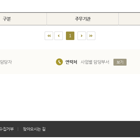
구분
주무기관
1
 담당자
연락처
사업별 담당부서
보기
수집거부
찾아오시는 길