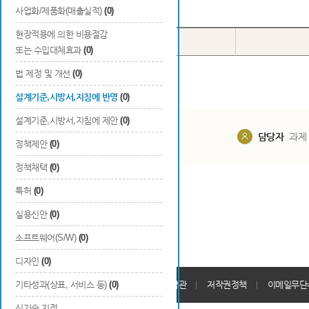
Total
0
건
사업화/제품화(매출실적)
(0)
현장적용에 의한 비용절감
번호
종류
또는 수입대체효과
(0)
법 제정 및 개선
(0)
설계기준,시방서,지침에 반영
(0)
설계기준,시방서,지침에 제안
(0)
담당부서
해당 사업실
담당자
과제
정책제안
(0)
정책채택
(0)
특허
(0)
실용신안
(0)
소프트웨어(S/W)
(0)
디자인
(0)
개인정보처리방침
기타성과(상표, 서비스 등)
(0)
회원가입약관
저작권정책
이메일무단
신기술 지정