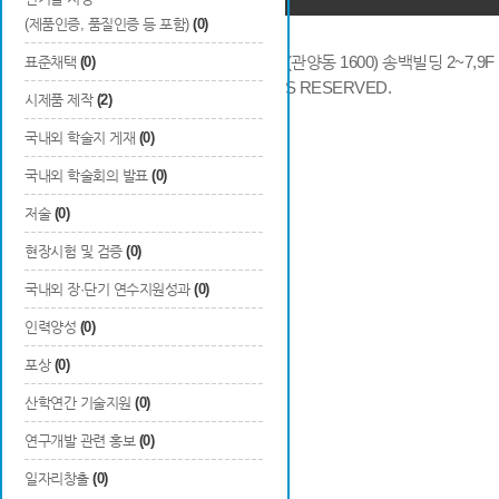
(제품인증, 품질인증 등 포함)
(0)
14066 경기도 안양시 동안구 시민대로 286 (관양동 1600) 송백빌딩 2~7,9F / TE
표준채택
(0)
COPYRIGHTS © 2014 KAIA, ALL RIGHTS RESERVED.
시제품 제작
(2)
국내외 학술지 게재
(0)
국내외 학술회의 발표
(0)
저술
(0)
현장시험 및 검증
(0)
국내외 장·단기 연수지원성과
(0)
인력양성
(0)
포상
(0)
산학연간 기술지원
(0)
연구개발 관련 홍보
(0)
일자리창출
(0)