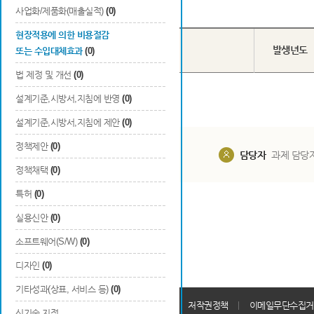
Total
0
건
사업화/제품화(매출실적)
(0)
현장적용에 의한 비용절감
번호
R&D기술명
발생년도
또는 수입대체효과
(0)
법 제정 및 개선
(0)
설계기준,시방서,지침에 반영
(0)
설계기준,시방서,지침에 제안
(0)
정책제안
(0)
담당부서
해당 사업실
담당자
과제 담당
정책채택
(0)
특허
(0)
실용신안
(0)
소프트웨어(S/W)
(0)
디자인
(0)
기타성과(상표, 서비스 등)
(0)
개인정보처리방침
회원가입약관
저작권정책
이메일무단수집거
신기술 지정