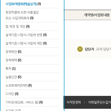
Total
0
건
사업화/제품화(매출실적)
(0)
현장적용에 의한 비용절감
번호
계약명/사업화내용
또는 수입대체효과
(0)
법 제정 및 개선
(0)
설계기준,시방서,지침에 반영
(0)
설계기준,시방서,지침에 제안
(0)
담당부서
해당 사업실
담당자
과제 담당
정책제안
(0)
정책채택
(0)
특허
(1)
실용신안
(0)
소프트웨어(S/W)
(0)
디자인
(0)
개인정보처리방침
기타성과(상표, 서비스 등)
(0)
회원가입약관
저작권정책
이메일무단수집거
신기술 지정