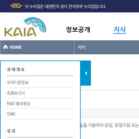
주메뉴
본문바로가기
이 누리집은 대한민국 공식 전자정부 누리집입니다.
바로가기
정보공개
지식
HOME
지식
과제현황
과 제 개 요
과제기본정보
최종보고서
사업화/제품화(매출실적)
R&D 홍보영상
SMK
※ 국가연구개발사업에 의해 새롭게 개발된 기술을 이용하여 창업, 창업지원 또는
성 과