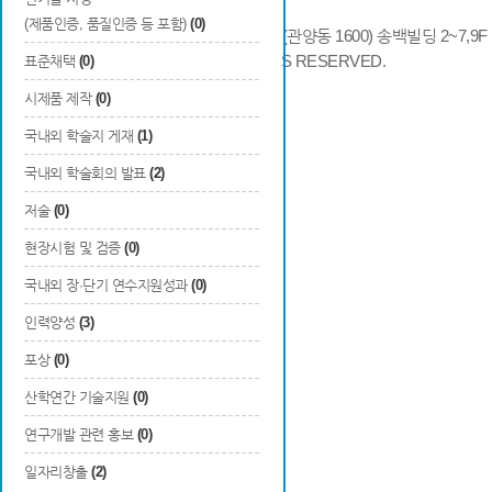
(제품인증, 품질인증 등 포함)
(0)
14066 경기도 안양시 동안구 시민대로 286 (관양동 1600) 송백빌딩 2~7,9F / TE
COPYRIGHTS © 2014 KAIA, ALL RIGHTS RESERVED.
표준채택
(0)
시제품 제작
(0)
국내외 학술지 게재
(1)
국내외 학술회의 발표
(2)
저술
(0)
현장시험 및 검증
(0)
국내외 장·단기 연수지원성과
(0)
인력양성
(3)
포상
(0)
산학연간 기술지원
(0)
연구개발 관련 홍보
(0)
일자리창출
(2)