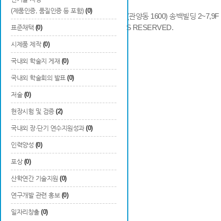
(제품인증, 품질인증 등 포함)
(0)
14066 경기도 안양시 동안구 시민대로 286 (관양동 1600) 송백빌딩 2~7,9F / TE
COPYRIGHTS © 2014 KAIA, ALL RIGHTS RESERVED.
표준채택
(0)
시제품 제작
(0)
국내외 학술지 게재
(0)
국내외 학술회의 발표
(0)
저술
(0)
현장시험 및 검증
(2)
국내외 장·단기 연수지원성과
(0)
인력양성
(0)
포상
(0)
산학연간 기술지원
(0)
연구개발 관련 홍보
(0)
일자리창출
(0)