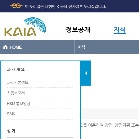
주메뉴
본문바로가기
이 누리집은 대한민국 공식 전자정부 누리집입니다.
바로가기
정보공개
지식
HOME
지식
과제현황
과 제 개 요
과제기본정보
최종보고서
사업화/제품화(매출실적)
R&D 홍보영상
SMK
※ 국가연구개발사업에 의해 새롭게 개발된 기술을 이용하여 창업, 창업지원 또는
성 과