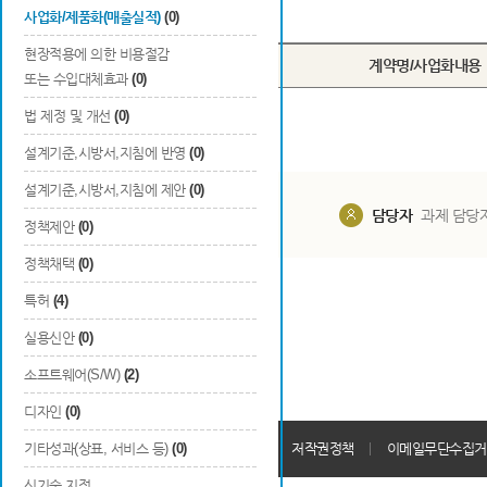
Total
0
건
사업화/제품화(매출실적)
(0)
현장적용에 의한 비용절감
번호
계약명/사업화내용
또는 수입대체효과
(0)
법 제정 및 개선
(0)
설계기준,시방서,지침에 반영
(0)
설계기준,시방서,지침에 제안
(0)
담당부서
해당 사업실
담당자
과제 담당
정책제안
(0)
정책채택
(0)
특허
(4)
실용신안
(0)
소프트웨어(S/W)
(2)
디자인
(0)
개인정보처리방침
기타성과(상표, 서비스 등)
(0)
회원가입약관
저작권정책
이메일무단수집거
신기술 지정