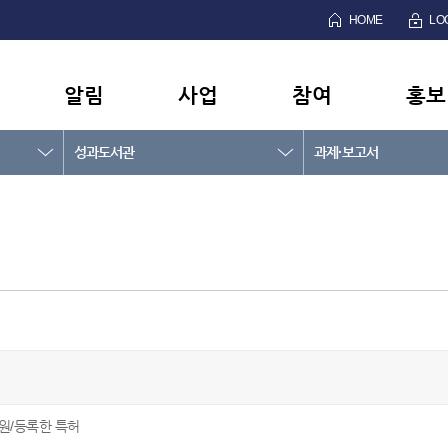
HOME
LO
알림
사업
참여
홍보
성과도서관
과제·보고서
원/등록한 특허