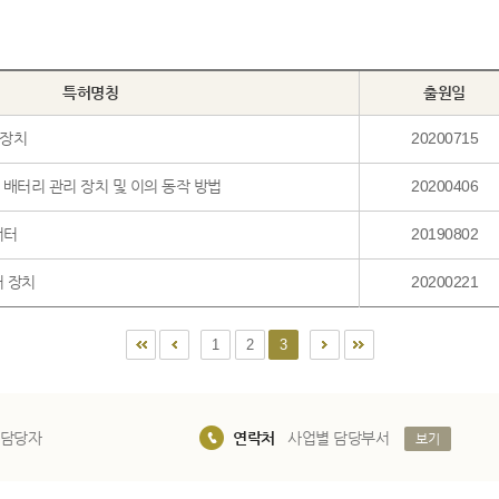
특허명칭
출원일
 장치
20200715
 배터리 관리 장치 및 이의 동작 방법
20200406
버터
20190802
어 장치
20200221
1
2
3
 담당자
연락처
사업별 담당부서
보기