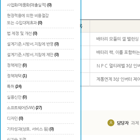
사업화/제품화(매출실적)
(0)
Total
24
건
현장적용에 의한 비용절감
또는 수입대체효과
(0)
번호
출원국
출원/등록
법 제정 및 개선
(0)
21
대한민국
등록
배터리 모듈의 셀 밸런싱
설계기준,시방서,지침에 반영
(0)
22
대한민국
등록
배터리 랙, 이를 포함하는
설계기준,시방서,지침에 제안
(0)
정책제안
(0)
23
대한민국
등록
ＮＰＣ 멀티레벨 3상 인
정책채택
(1)
24
대한민국
등록
계통연계 3상 인버터 제
특허
(24)
실용신안
(0)
소프트웨어(S/W)
(27)
디자인
(0)
담당부서
해당 사업실
담당자
과제
기타성과(상표, 서비스 등)
(0)
신기술 지정