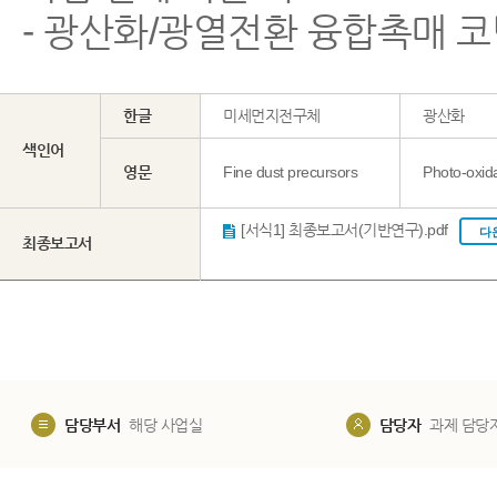
- 광산화/광열전환 융합촉매 코
한글
미세먼지전구체
광산화
색인어
영문
Fine dust precursors
Photo-oxid
[서식1] 최종보고서(기반연구).pdf
다
최종보고서
담당부서
해당 사업실
담당자
과제 담당