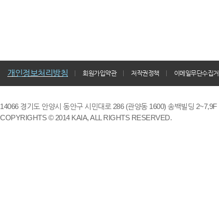
개인정보처리방침
회원가입약관
저작권정책
이메일무단수집거
14066 경기도 안양시 동안구 시민대로 286 (관양동 1600) 송백빌딩 2~7,9F / TE
COPYRIGHTS © 2014 KAIA, ALL RIGHTS RESERVED.