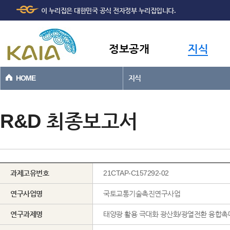
주메뉴
본문바로가기
이 누리집은 대한민국 공식 전자정부 누리집입니다.
바로가기
정보공개
지식
HOME
지식
R&D 최종보고서
과제고유번호
21CTAP-C157292-02
연구사업명
국토교통기술촉진연구사업
연구과제명
태양광 활용 극대화 광산화/광열전환 융합촉