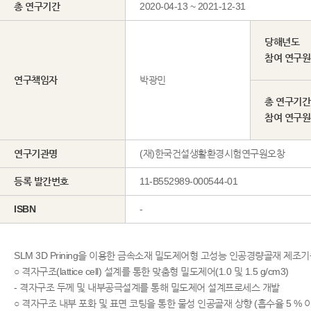
총 연구기간
2020-04-13 ~ 2021-12-31
당해년도
참여 연구
연구책임자
박광민
총 연구기간
참여 연구
연구기관명
(재)한국건설생활환경시험연구원오창
등록 발간번호
11-B552989-000544-01
ISBN
-
SLM 3D Prining을 이용한 금속소재 밀도제어형 고성능 인공경량골재 제조
○ 격자구조(lattice cell) 설계를 통한 맞춤형 밀도제어(1.0 및 1.5 g/cm3)
- 격자구조 두께 및 내부공극설계를 통해 밀도제어 설계프로세스 개발
○ 격자구조 내부 포화 및 표면 코팅을 통한 물성 인공골재 상향 (흡수율 5 % 