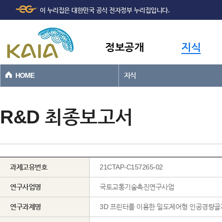
주메뉴
본문바로가기
이 누리집은 대한민국 공식 전자정부 누리집입니다.
바로가기
정보공개
지식
HOME
지식
R&D 최종보고서
과제고유번호
21CTAP-C157265-02
연구사업명
국토교통기술촉진연구사업
연구과제명
3D 프린터를 이용한 밀도제어형 인공경량골