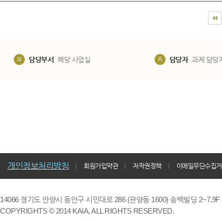
담당부서
해당 사업실
담당자
과제 담당
개인정보처리방침
회원가입약관
저작권정책
이메일무단수집거
14066 경기도 안양시 동안구 시민대로 286 (관양동 1600) 송백빌딩 2~7,9F / TE
COPYRIGHTS © 2014 KAIA, ALL RIGHTS RESERVED.