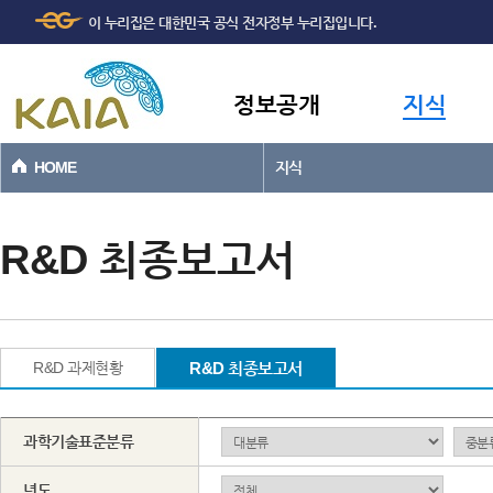
주메뉴
본문바로가기
이 누리집은 대한민국 공식 전자정부 누리집입니다.
바로가기
정보공개
지식
HOME
지식
R&D 최종보고서
R&D 과제현황
R&D 최종보고서
과학기술표준분류
년도