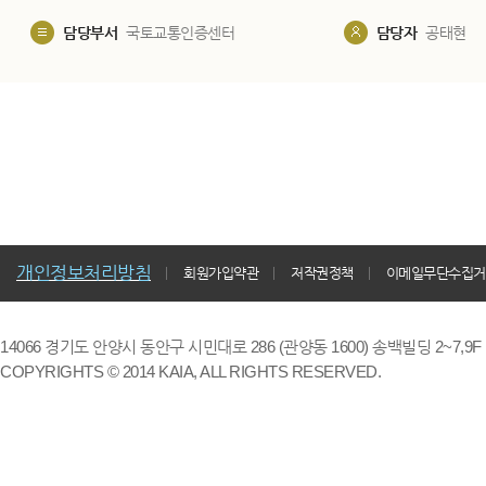
담당부서
국토교통인증센터
담당자
공태현
개인정보처리방침
회원가입약관
저작권정책
이메일무단수집거
14066 경기도 안양시 동안구 시민대로 286 (관양동 1600) 송백빌딩 2~7,9F / TE
COPYRIGHTS © 2014 KAIA, ALL RIGHTS RESERVED.