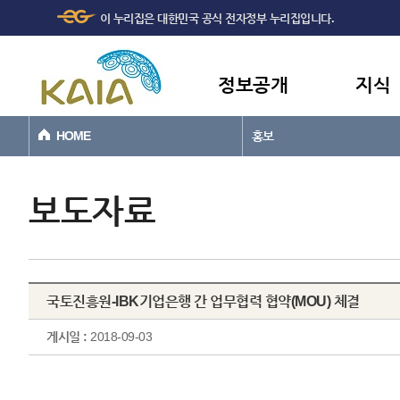
주메뉴
본문바로가기
이 누리집은 대한민국 공식 전자정부 누리집입니다.
바로가기
정보공개
지식
HOME
홍보
보도자료
국토진흥원-IBK기업은행 간 업무협력 협약(MOU) 체결
게시일 :
2018-09-03