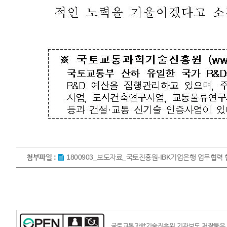
첨부파일 :
1800903_보도자료_국토진흥원-IBK기업은행 업무협력 협
국토교통과학기술진흥원 기관보도 저작물은 