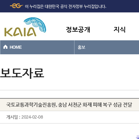
주메뉴
본문바로가기
이 누리집은 대한민국 공식 전자정부 누리집입니다.
바로가기
정보공개
지식
HOME
홍보
보도자료
국토교통과학기술진흥원, 충남 서천군 화재 피해 복구 성금 전달
게시일 :
2024-02-08